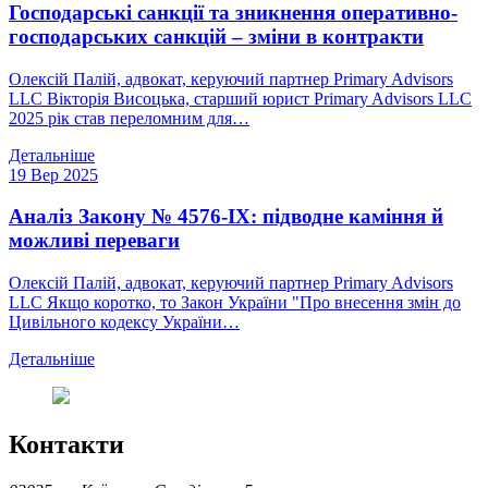
Господарські санкції та зникнення оперативно-
господарських санкцій – зміни в контракти
Олексій Палій, адвокат, керуючий партнер Primary Advisors
LLC Вікторія Висоцька, старший юрист Primary Advisors LLC
2025 рік став переломним для…
Детальніше
19 Вер 2025
Аналіз Закону № 4576-IX: підводне каміння й
можливі переваги
Олексій Палій, адвокат, керуючий партнер Primary Advisors
LLC Якщо коротко, то Закон України "Про внесення змін до
Цивільного кодексу України…
Детальніше
Контакти