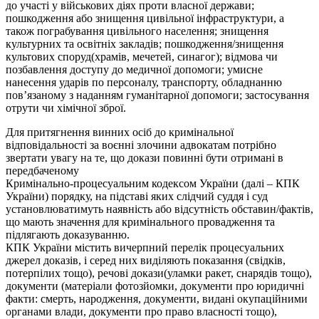
до участі у військових діях проти власної держави;
пошкодження або знищення цивільної інфраструктури, а
також пограбування цивільного населення; знищення
культурних та освітніх закладів; пошкодження/знищення
культових споруд(храмів, мечетей, синагог); відмова чи
позбавлення доступу до медичної допомоги; умисне
нанесення ударів по персоналу, транспорту, обладнанню
пов’язаному з наданням гуманітарної допомоги; застосування
отрути чи хімічної зброї.
Для притягнення винних осіб до кримінальної
відповідальності за воєнні злочини адвокатам потрібно
звертати увагу на те, що докази повинні бути отримані в
передбаченому
Кримінально-процесуальним кодексом України (далі – КПК
України) порядку, на підставі яких слідчий суддя і суд
установлюватимуть наявність або відсутність обставин/фактів,
що мають значення для кримінального провадження та
підлягають доказуванню.
КПК України містить вичерпний перелік процесуальних
джерел доказів, і серед них виділяють показання (свідків,
потерпілих тощо), речові докази(уламки ракет, снарядів тощо),
документи (матеріали фотозйомки, документи про юридичні
факти: смерть, народження, документи, видані окупаційними
органами влади, документи про право власності тощо),