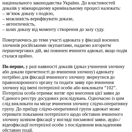
національного законодавства України. До властивостей
доказів у міжнародному кримінальному процесі належать:
– зв’язок доказу з подією,
– можливість верифікувати докази,
– автентичність,
– шлях доказу від моменту створення до залу суду.
Повертаючись до теми участі адвоката у фіксації воєнних
злочинів російськими окупантами, надаємо алгоритм
першочергових дій, які повинен вчинити адвокат, якщо подія
сталася щойно.
По-перше,
у разі наявності доказів (доказ учинення злочину
або докази причетності до вчинення злочину) адвокату
потрібно для фіксації вчиненого злочину звернутися до
правоохоронного органу та подати заяву про вчинення
злочину від імені потерпілої особи або викликати “102”.
Потерпіла особа отримає витяг про внесення цієї заяви до
Єдиного реєстру досудових розслідувань. Одночасно із цим
слід викликати на місце вчинення злочину слідчо-оперативну
групу. До приїзду слідчо-оперативної групи адвокат може
отримати показання потерпілого щодо обставин вчиненого
злочину шляхом фіксації у вигляді письмової заяви, аудіо-/
відеофіксації потерпілої особи з послідовним викладенням
обставин події.