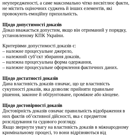
неупередженості, а саме максимально чітко висвітлює факти,
не містить оціночних суджень й інших елементів, які
провокують емоційну прихильність.
Щодо допустимості доказів
Доказ вважається допустим, якщо він отриманий у порядку,
установленому КПК України.
Критеріями допустимості доказів є:
– належне процесуальне джерело,
– належний суб’єкт збирання доказів,
– належна процесуальна форма одержання,
– належне процесуальне оформлення фактичних даних.
Щодо достатності доказів
Дана властивість доказів означає, що це властивість
сукупності доказів, яка дозволяє прийняти правильне
рішення, законне й обґрунтоване, проміжне або кінцеве.
Щодо достовірності доказів
Достовірність доказів означає правильність відображення в
них фактів об’єктивної дійсності, яка є предметом
розслідування та судового розгляду.
Якщо звернути увагу на властивість доказів в міжнародному
кримінальному процесі, то вони відрізняються від