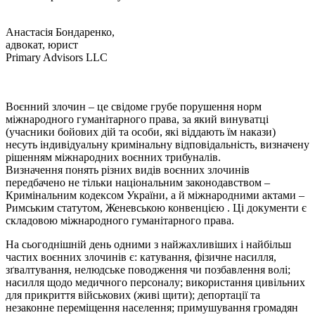
Анастасія Бондаренко,
адвокат, юрист
Primary Advisors LLC
Воєнний злочин – це свідоме грубе порушення норм
міжнародного гуманітарного права, за який винуватці
(учасники бойових дій та особи, які віддають їм накази)
несуть індивідуальну кримінальну відповідальність, визначену
рішенням міжнародних воєнних трибуналів.
Визначення понять різних видів воєнних злочинів
передбачено не тільки національним законодавством –
Кримінальним кодексом України, а й міжнародними актами –
Римським статутом, Женевською конвенцією . Ці документи є
складовою міжнародного гуманітарного права.
На сьогоднішній день одними з найжахливіших і найбільш
частих воєнних злочинів є: катування, фізичне насилля,
зґвалтування, нелюдське поводження чи позбавлення волі;
насилля щодо медичного персоналу; використання цивільних
для прикриття військових (живі щити); депортації та
незаконне переміщення населення; примушування громадян