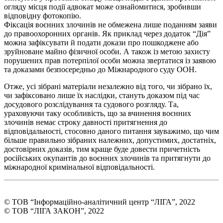
огляду місця події адвокат може ознайомитися, зробивши
відповідну фотокопію.
Фіксація воєнних злочинів не обмежена лише поданням заяви
до правоохоронних органів. Як приклад через додаток “Дія”
можна зафіксувати й подати докази про пошкоджене або
зруйноване майно фізичної особи. А також із метою захисту
порушених прав потерпілої особи можна звертатися із заявою
та доказами безпосередньо до Міжнародного суду ООН.
Отже, усі зібрані матеріали незалежно від того, чи зібрано їх,
чи зафіксовано лише їх наслідки, стануть доказом під час
досудового розслідування та судового розгляду. Та,
ураховуючи таку особливість, що за вчинення воєнних
злочинів немає строку давності притягнення до
відповідальності, стосовно даного питання зауважимо, що чим
більше правильно зібраних належних, допустимих, достатніх,
достовірних доказів, тим краще буде довести причетність
російських окупантів до воєнних злочинів та притягнути до
міжнародної кримінальної відповідальності.
© ТОВ “Інформаційно-аналітичний центр “ЛІГА”, 2022
© ТОВ “ЛІГА ЗАКОН”, 2022