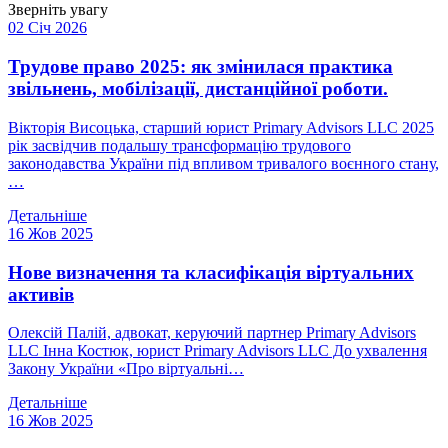
Зверніть увагу
02 Січ 2026
Трудове право 2025: як змінилася практика
звільнень, мобілізації, дистанційної роботи.
Вікторія Висоцька, старший юрист Primary Advisors LLC 2025
рік засвідчив подальшу трансформацію трудового
законодавства України під впливом тривалого воєнного стану,
…
Детальніше
16 Жов 2025
Нове визначення та класифікація віртуальних
активів
Олексій Палій, адвокат, керуючий партнер Primary Advisors
LLC Інна Костюк, юрист Primary Advisors LLC До ухвалення
Закону України «Про віртуальні…
Детальніше
16 Жов 2025