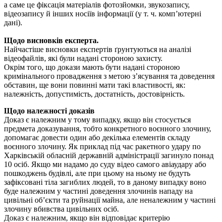
а саме це фіксація матеріалів фотозйомки, звукозапису,
відеозапису й інших носіїв інформації (у т. ч. комп’ютерні
дані).
Щодо висновків експерта.
Найчастіше висновки експертів ґрунтуються на аналізі
відеофайлів, які були надані стороною захисту.
Окрім того, що докази мають бути надані стороною
кримінального провадження з метою з’ясування та доведення
обставин, ще вони повинні мати такі властивості, як:
належність, допустимість, достатність, достовірність.
Щодо належності доказів
Доказ є належним у тому випадку, якщо він стосується
предмета доказування, тобто конкретного воєнного злочину,
допомагає довести один або декілька елементів складу
воєнного злочину. Як приклад під час ракетного удару по
Харківській обласній державній адміністрації загинуло понад
10 осіб. Якщо ми надамо до суду відео самого авіаудару або
пошкоджень будівлі, але при цьому на ньому не будуть
зафіксовані тіла загиблих людей, то в даному випадку воно
буде належним у частині доведення злочинів нападу на
цивільні об’єкти та руйнації майна, але неналежним у частині
злочину вбивства цивільних осіб.
Доказ є належним, якщо він відповідає критерію