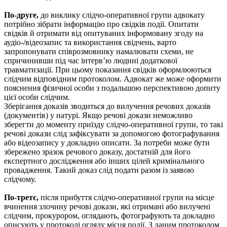
По-друге,
до виклику слідчо-оперативної групи адвокату
потрібно зібрати інформацію про свідків події. Опитати
свідків й отримати від опитуваних інформовану згоду на
аудіо-/відеозапис та використання свідчень, варто
запропонувати співрозмовнику намалювати схеми, не
спричинивши під час інтерв’ю людині додаткової
травматизації. При цьому показання свідків оформлюються
слідчим відповідним протоколом. Адвокат же може оформити
пояснення фізичної особи з подальшою перспективою допиту
цієї особи слідчим.
Зберігання доказів зводиться до вилучення речових доказів
(документів) у натурі. Якщо речові докази неможливо
зберегти до моменту приїзду слідчо-оперативної групи, то такі
речові докази слід зафіксувати за допомогою фотографування
або відеозапису у докладно описати. За потреби може бути
збережено зразок речового доказу, достатній для його
експертного дослідження або інших цілей кримінального
провадження. Такий доказ слід подати разом із заявою
слідчому.
По-третє,
після прибуття слідчо-оперативної групи на місце
вчинення злочину речові докази, які отримані або вилучені
слідчим, прокурором, оглядають, фотографують та докладно
описують у протоколі огляду місця події. З даним протоколом