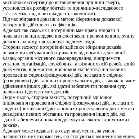
висновки експертів(про встановлення причини смерті,
установлення розміру збитків та причинно-наслідкового
зв’язку між завданою шкодою та злочином).
Під час збирання доказів із метою збереження доказової
інформації здійснюють їх фіксацію.
Адвокат так само, як і потерпілий має право збирати й
подавати на підтвердження своєї заяви про вчинення злочину
докази слідчому, прокурору, слідчому судді.
Сторона захисту, потерпілий здійснює збирання доказів
шляхом витребування й отримання від органів державної
влади, органів місцевого самоврядування, підприємств,
установ, організацій, службових та фізичних осіб речей, копій
документів, відомостей, висновків експертів; ініціювання
проведення слідчих(розшукових) дій, негласних слідчих
(розшукових) дій та інших процесуальних дій, а також шляхом
здійснення інших дій, які здатні забезпечити подання суду
належних і допустимих доказів.
Окрім цього, сторона захисту, потерпілий здійснює
ініціювання проведення слідчих (розшукових) дій, негласних
слідчих (розшукових)дій та інших процесуальних дій з метою
доведення певних обставин, та проведення інших дій, які
здатні забезпечити подання до суду належних і допустимих
доказів.
Адвокат може подавати до суду документи, за умови
наявності в них відомостей, які стосуються вчинення злочину,