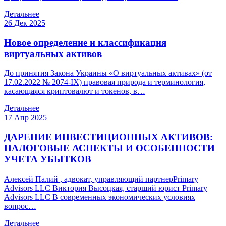
Детальнее
26 Дек 2025
Новое определение и классификация
виртуальных активов
До принятия Закона Украины «О виртуальных активах» (от
17.02.2022 № 2074-IX) правовая природа и терминология,
касающаяся криптовалют и токенов, в…
Детальнее
17 Апр 2025
ДАРЕНИЕ ИНВЕСТИЦИОННЫХ АКТИВОВ:
НАЛОГОВЫЕ АСПЕКТЫ И ОСОБЕННОСТИ
УЧЕТА УБЫТКОВ
Алексей Палий , адвокат, управляющий партнерPrimary
Advisors LLC Виктория Высоцкая, cтарший юрист Primary
Advisors LLC В современных экономических условиях
вопрос…
Детальнее