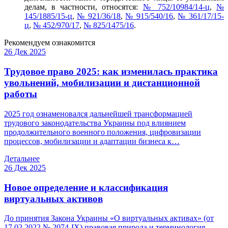
делам, в частности, относятся:
№ 752/10984/14-ц
,
№
145/1885/15-ц
,
№ 921/36/18
,
№ 915/540/16
,
№ 361/17/15-
ц
,
№ 452/970/17
,
№ 825/1475/16
.
Рекомендуем ознакомится
26 Дек 2025
Трудовое право 2025: как изменилась практика
увольнений, мобилизации и дистанционной
работы
2025 год ознаменовался дальнейшей трансформацией
трудового законодательства Украины под влиянием
продолжительного военного положения, цифровизации
процессов, мобилизации и адаптации бизнеса к…
Детальнее
26 Дек 2025
Новое определение и классификация
виртуальных активов
До принятия Закона Украины «О виртуальных активах» (от
17.02.2022 № 2074-IX) правовая природа и терминология,