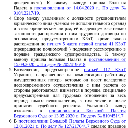
доверенность). К такому выводу пришла Большая
Палата в
постановлении от 14.04.2020 г.. По делу №
910/12217/19
.
Спор между уволенным с должности руководителем
юридического лица (членом ее исполнительного органа)
и этим юридическим лицом, её владельцем касательно
законности расторжения с ним трудового договора по
основаниям, предусмотренным КЗоТ, кроме такого
расторжения по
пункту 5 части первой статьи 41 КЗоТ
(прекращение полномочий ) подлежит рассмотрению в
порядке гражданского судопроизводства. К такому
выводу пришла Большая Палата в
постановлении от
15.09.2020 г.. По делу № 205/4196/18
.
Возмещение, предусмотренное
статьей 117 КЗоТ
Украины, направленное на компенсацию работнику
имущественных потерь, которые он несет вследствие
несвоевременного осуществления с ним расчета со
стороны работодателя, взимается в порядке, специально
предусмотренный для трудовых отношений за весь
период такого невыполнения, в том числе и после
принятия судебного решения. Указанный вывод
изложено в
постановлении Большой Палаты
Верховного Суда от 13.05.2020 г.. По делу № 810/451/17
.
В
постановлении Большой Палаты Верховного Суда от
12.01.2021 г.. По делу № 127/21764/17
сделано правовое