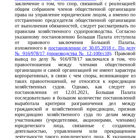
заключение о том, что спор, связанный с реализацией
общим собранием членов общественной организации
права на управление юридическим лицом, а именно по
отстранению председателя общественной организации
от выполнения обязанностей, следует рассматривать по
правилам хозяйственного судопроизводства. Согласно
указанному постановлению Большая Палата отступила
от правового заключения Большой Палаты,
изложенного в
постановлении от 30.05.2018 г.. По делу
№ 916/978/17 (производства № 12-100гс18)
. Правовой
вывод по делу № 916/978/17 заключался в том, что
правоотношения между членами общественной
организации и самой организацией не имеют характера
корпоративных, в связи с чем споры, возникающие из
таких правоотношений, не относятся к юрисдикции
хозяйственных судов. Однако, как следует из
постановления от 12.01.2021, Большая Палата
последовательно в большом количестве постановлений
выработала критерии разграничения дел между
гражданской и хозяйственной юрисдикции, признав
юрисдикцию хозяйственного суда по делам между
участниками (учредителями, акционерами, членами)
юридического лица, связанные с созданием,
деятельностью, управлением или прекращением
деятельности такого юридического лица. К указанным