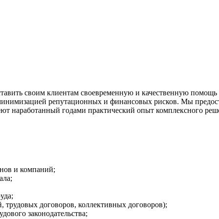
ь своим клиентам своевременную и качественную помощь по 
с минимизацией репутационных и финансовых рисков. Мы предос
еют наработанный годами практический опыт комплексного реш
нов и компаний;
ала;
уда;
, трудовых договоров, коллективных договоров);
удового законодательства;