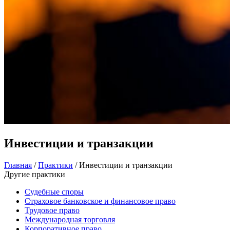
Инвестиции и транзакции
Главная
/
Практики
/
Инвестиции и транзакции
Другие практики
Судебные споры
Страховое банковское и финансовое право
Трудовое право
Международная торговля
Корпоративное право