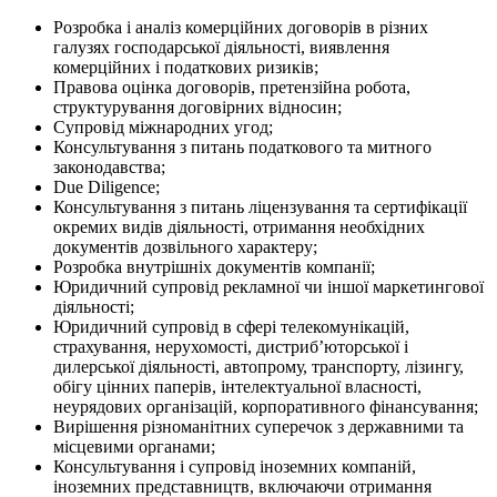
Розробка і аналіз комерційних договорів в різних
галузях господарської діяльності, виявлення
комерційних і податкових ризиків;
Правова оцінка договорів, претензійна робота,
структурування договірних відносин;
Супровід міжнародних угод;
Консультування з питань податкового та митного
законодавства;
Due Diligence;
Консультування з питань ліцензування та сертифікації
окремих видів діяльності, отримання необхідних
документів дозвільного характеру;
Розробка внутрішніх документів компанії;
Юридичний супровід рекламної чи іншої маркетингової
діяльності;
Юридичний супровід в сфері телекомунікацій,
страхування, нерухомості, дистриб’юторської і
дилерської діяльності, автопрому, транспорту, лізингу,
обігу цінних паперів, інтелектуальної власності,
неурядових організацій, корпоративного фінансування;
Вирішення різноманітних суперечок з державними та
місцевими органами;
Консультування і супровід іноземних компаній,
іноземних представництв, включаючи отримання