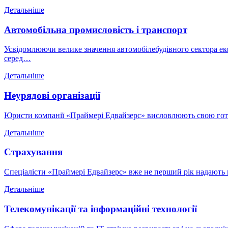
Детальніше
Автомобільна промисловість і транспорт
Усвідомлюючи велике значення автомобілебудівного сектора ек
серед…
Детальніше
Неурядові організації
Юристи компанії «Праймері Едвайзерс» висловлюють свою готов
Детальніше
Страхування
Спеціалісти «Праймері Едвайзерс» вже не перший рік надають 
Детальніше
Телекомунікації та інформаційні технології