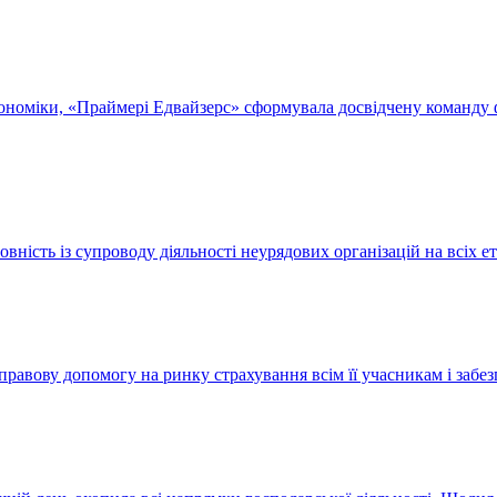
ономіки, «Праймері Едвайзерс» сформувала досвідчену команду ф
ність із супроводу діяльності неурядових організацій на всіх 
правову допомогу на ринку страхування всім її учасникам і за