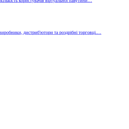
 кількість користувачів віртуальної павутини…
виробники, дистриб'ютори та роздрібні торговці.…