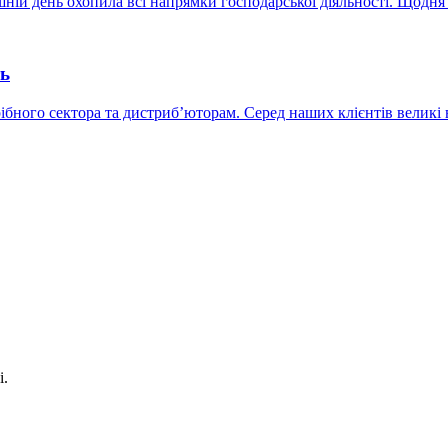
ішній день охопила всі напрямки господарської діяльності. Щодня
ть
ного сектора та дистриб’юторам. Серед наших клієнтів великі 
і.