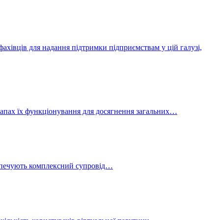
ахівців для надання підтримки підприємствам у цій галузі,
етапах їх функціонування для досягнення загальних…
безпечують комплексний супровід…